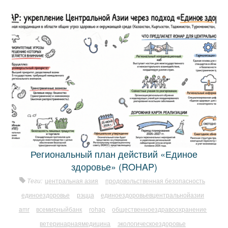
Региональный план действий «Единое
здоровье» (ROHAP)
Теги:
центральная азия
продовольственная безопасность
единоездоровье
рэцца
единоездоровьевцентральнойазии
amr
всемирныйбанк
rohap
общественноездравоохранение
ветеринарнаямедицина
экологическоездоровье