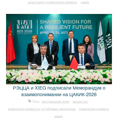
адаптация к изменению климата
цакик
РЭЦЦА и XIEG подписали Меморандум о
взаимопонимании на ЦАКИК-2026
Теги:
центральная азия
казахстан
изменение климата и устойчивая энергетика
изменение климата
цакик