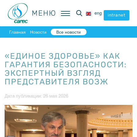
МЕНЮ
МЕНЮ
eng
eng
intranet
intranet
Главная
Новости
Все новости
«ЕДИНОЕ ЗДОРОВЬЕ» КАК
ГАРАНТИЯ БЕЗОПАСНОСТИ:
ЭКСПЕРТНЫЙ ВЗГЛЯД
ПРЕДСТАВИТЕЛЯ ВОЗЖ
Дата публикации: 26 мая 2026