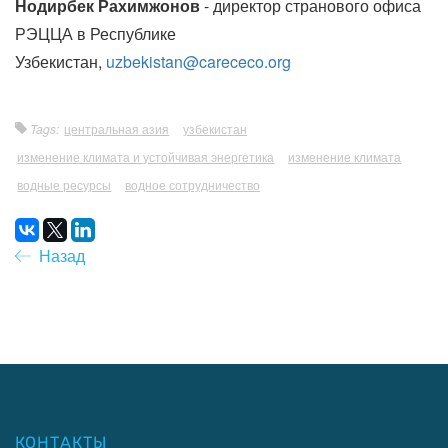
Нодирбек Рахимжонов
- директор странового офиса
РЭЦЦА в Республике
Узбекистан,
uzbekistan@carececo.org
Tags:
центральная азия
узбекистан
изменение климата и устойчивая энергетика
изменение климата
водные ресурсы
водное сотрудничество
Назад
КОНТАКТЫ