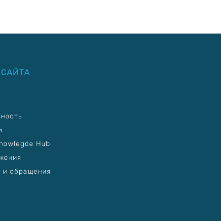
 САЙТА
ьность
и
nowlegde Hub
жения
 и обращения