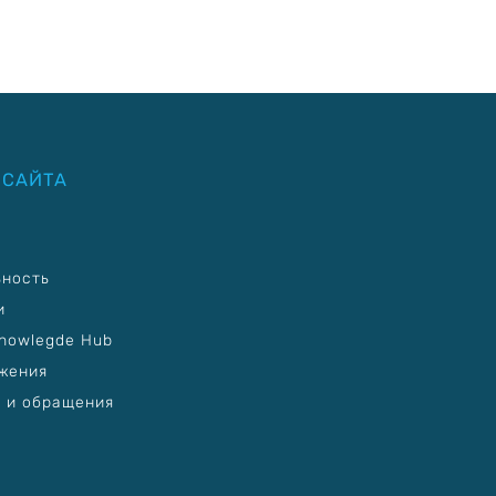
 САЙТА
ьность
и
nowlegde Hub
жения
 и обращения