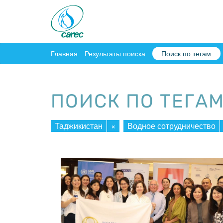
Главная
Результаты поиска
Поиск по тегам
ПОИСК ПО ТЕГА
Таджикистан
×
Водное сотрудничество