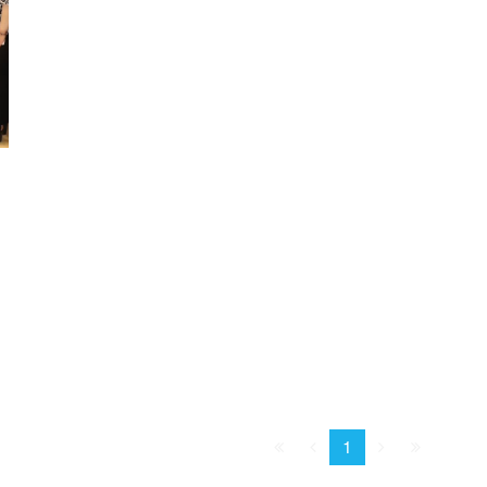
Начало
Пред.
След.
Конец
1