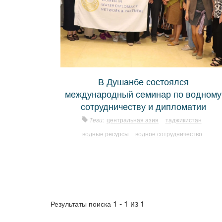
В Душанбе состоялся
международный семинар по водному
сотрудничеству и дипломатии
Теги:
центральная азия
таджикистан
водные ресурсы
водное сотрудничество
1 - 1 из 1
Результаты поиска