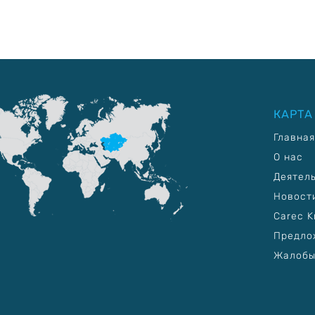
КАРТА
Главная
О нас
Деятел
Новост
Carec K
Предло
Жалобы