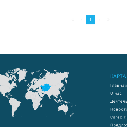
Начало
Пред.
След.
Конец
1
КАРТА
Главная
О нас
Деятел
Новост
Carec K
Предло