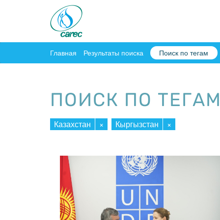
Главная
Результаты поиска
Поиск по тегам
ПОИСК ПО ТЕГА
Казахстан
×
Кыргызстан
×