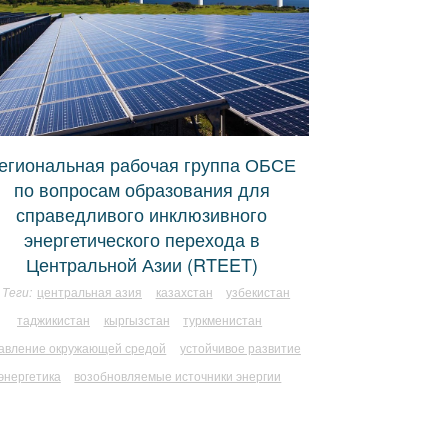
егиональная рабочая группа ОБСЕ
по вопросам образования для
справедливого инклюзивного
энергетического перехода в
Центральной Азии (RTEET)
Теги:
центральная азия
казахстан
узбекистан
таджикистан
кыргызстан
туркменистан
авление окружающей средой
устойчивое развитие
энергетика
возобновляемые источники энергии