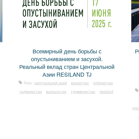
Всемирный день борьбы с
Р
опустыниванием и засухой.
Реальный вклад стран Центральной
Азии RESILAND TJ
Теги:
центральная азия
казахстан
узбекистан
таджикистан
кыргызстан
туркменистан
resiland
упр