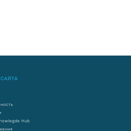
 САЙТА
ьность
и
nowlegde Hub
жения