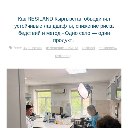
Как RESILAND Кыргызстан объединил
устойчивые ландшафты, снижение риска
бедствий и метод «Одно село — один
продукт»
Теги:
кыргызстан
изменение климата
resiland
resilandca+
resilandkg