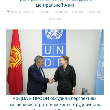
Центральной Азии
Теги:
кыргызстан
resiland
resilandca+
resilandtj
resilanduz
resilandkg
РЭЦЦА и ПРООН обсудили перспективы
расширения стратегического сотрудничества