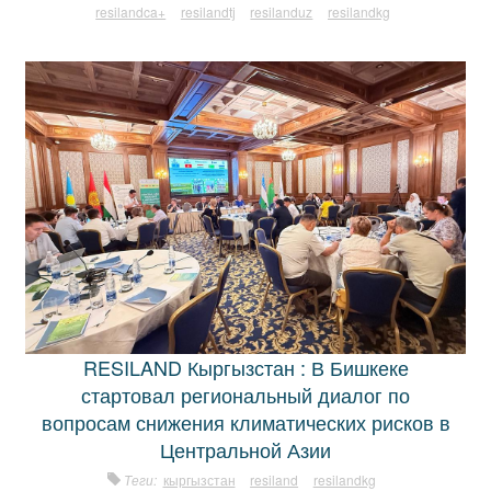
resilandca+
resilandtj
resilanduz
resilandkg
RESILAND Кыргызстан : В Бишкеке
стартовал региональный диалог по
вопросам снижения климатических рисков в
Центральной Азии
Теги:
кыргызстан
resiland
resilandkg