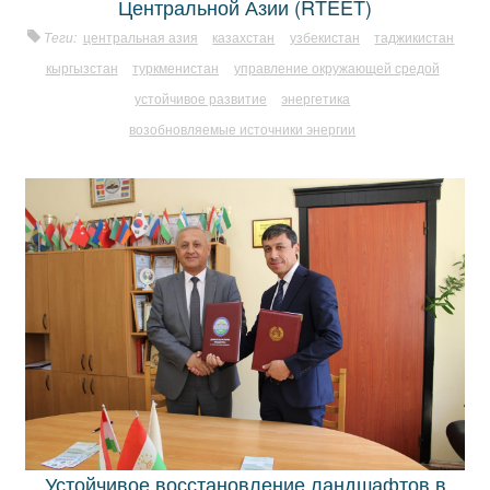
Центральной Азии (RTEET)
Теги:
центральная азия
казахстан
узбекистан
таджикистан
кыргызстан
туркменистан
управление окружающей средой
устойчивое развитие
энергетика
возобновляемые источники энергии
Устойчивое восстановление ландшафтов в