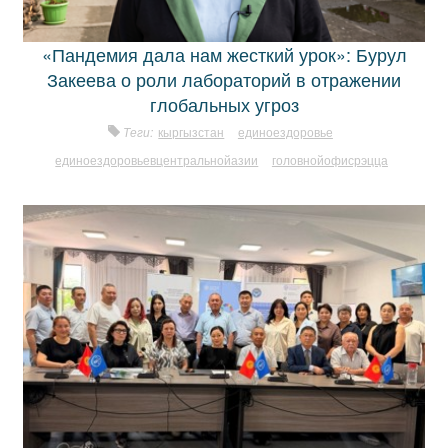
«Пандемия дала нам жесткий урок»: Бурул
Закеева о роли лабораторий в отражении
глобальных угроз
Теги:
кыргызстан
единоездоровье
единоездоровьевцентральнойазии
головнойофисрэцца