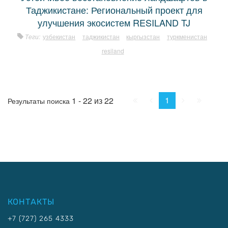
Таджикистане: Региональный проект для
улучшения экосистем RESILAND TJ
Теги:
узбекистан
таджикистан
кыргызстан
туркменистан
resiland
Начало
Пред.
След.
Конец
1
1 - 22 из 22
Результаты поиска
КОНТАКТЫ
+7 (727) 265 4333