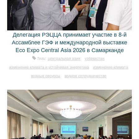
Делегация РЭЦЦА принимает участие в 8-й
Ассамблее ГЭФ и международной выставке
Eco Expo Central Asia 2026 в Самарканде
Теги:
центральная азия
узбекистан
изменение климата и устойчивая энергетика
изменение климата
водные ресурсы
водное сотрудничество