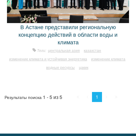
В Астане представили региональную
концепцию действий в области воды и
климата
Теги:
центральная азия
казахстан
изменение климата и устойчивая энергетика
изменение климата
водные ресурсы
цакик
Начало
Пред.
След.
Конец
1
1 - 5 из 5
Результаты поиска