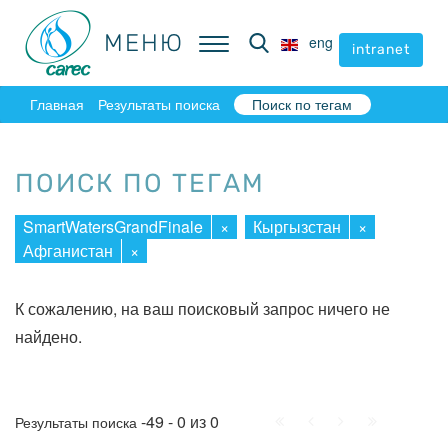
МЕНЮ
МЕНЮ
eng
eng
intranet
intranet
Главная
Результаты поиска
Поиск по тегам
ПОИСК ПО ТЕГАМ
SmartWatersGrandFinale
×
Кыргызстан
×
Афганистан
×
К сожалению, на ваш поисковый запрос ничего не
найдено.
Начало
Пред.
След.
Конец
-49 - 0 из 0
Результаты поиска