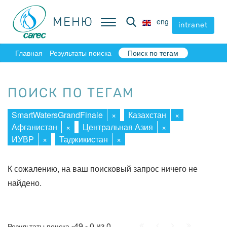
МЕНЮ
МЕНЮ
eng
eng
intranet
intranet
Главная
Результаты поиска
Поиск по тегам
ПОИСК ПО ТЕГАМ
SmartWatersGrandFinale
×
Казахстан
×
Афганистан
×
Центральная Азия
×
ИУВР
×
Таджикистан
×
К сожалению, на ваш поисковый запрос ничего не
найдено.
Начало
Пред.
След.
Конец
-49 - 0 из 0
Результаты поиска