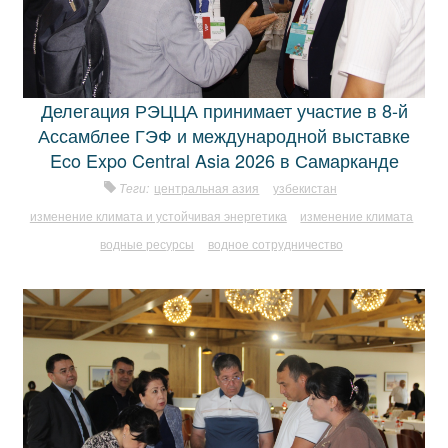
Делегация РЭЦЦА принимает участие в 8-й
Ассамблее ГЭФ и международной выставке
Eco Expo Central Asia 2026 в Самарканде
Теги:
центральная азия
узбекистан
изменение климата и устойчивая энергетика
изменение климата
водные ресурсы
водное сотрудничество