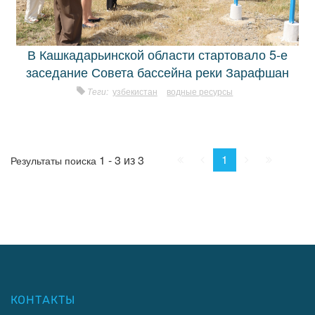
В Кашкадарьинской области стартовало 5-е
заседание Совета бассейна реки Зарафшан
Теги:
узбекистан
водные ресурсы
Начало
Пред.
След.
Конец
1
1 - 3 из 3
Результаты поиска
КОНТАКТЫ