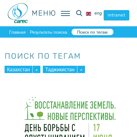
МЕНЮ
МЕНЮ
eng
eng
intranet
intranet
Главная
Результаты поиска
Поиск по тегам
ПОИСК ПО ТЕГАМ
Казахстан
×
Таджикистан
×