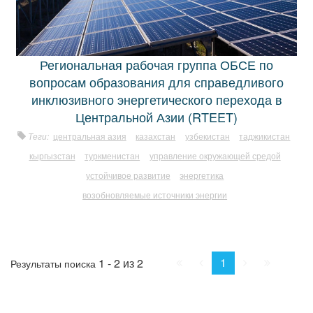
Региональная рабочая группа ОБСЕ по
вопросам образования для справедливого
инклюзивного энергетического перехода в
Центральной Азии (RTEET)
Теги:
центральная азия
казахстан
узбекистан
таджикистан
кыргызстан
туркменистан
управление окружающей средой
устойчивое развитие
энергетика
возобновляемые источники энергии
Начало
Пред.
След.
Конец
1
1 - 2 из 2
Результаты поиска