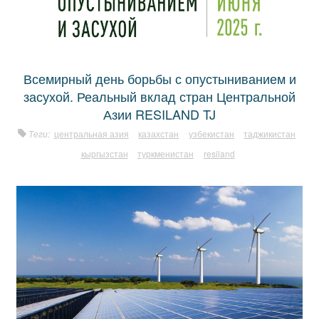
Всемирный день борьбы с опустыниванием и
засухой. Реальный вклад стран Центральной
Азии RESILAND TJ
Теги:
центральная азия
казахстан
узбекистан
таджикистан
кыргызстан
туркменистан
resiland