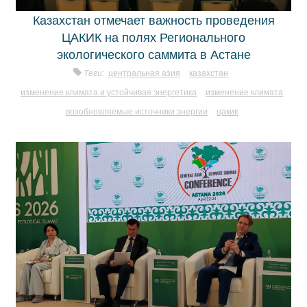
Казахстан отмечает важность проведения
ЦАКИК на полях Регионального
экологического саммита в Астане
Теги:
центральная азия
казахстан
изменение климата и устойчивая энергетика
изменение климата
возобновляемые источники энергии
цакик