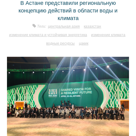
В Астане представили региональную
концепцию действий в области воды и
климата
Теги:
центральная азия
казахстан
изменение климата и устойчивая энергетика
изменение климата
водные ресурсы
цакик