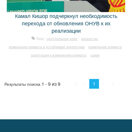
Камал Кишор подчеркнул необходимость
перехода от обновления ОНУВ к их
реализации
Теги:
центральная азия
казахстан
изменение климата и устойчивая энергетика
изменение климата
адаптация к изменению климата
цакик
Начало
Пред.
След.
Конец
1
1 - 9 из 9
Результаты поиска