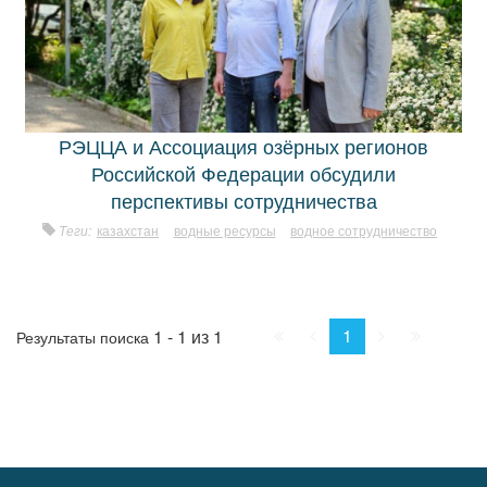
РЭЦЦА и Ассоциация озёрных регионов
Российской Федерации обсудили
перспективы сотрудничества
Теги:
казахстан
водные ресурсы
водное сотрудничество
Начало
Пред.
След.
Конец
1
1 - 1 из 1
Результаты поиска