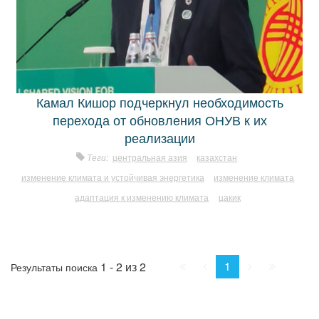
Камал Кишор подчеркнул необходимость
перехода от обновления ОНУВ к их
реализации
Теги:
центральная азия
казахстан
изменение климата и устойчивая энергетика
изменение климата
адаптация к изменению климата
цакик
Начало
Пред.
След.
Конец
1
1 - 2 из 2
Результаты поиска