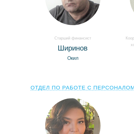
Старший финансист
Коор
х
Ширинов
Окил
ОТДЕЛ ПО РАБОТЕ С ПЕРСОНАЛО