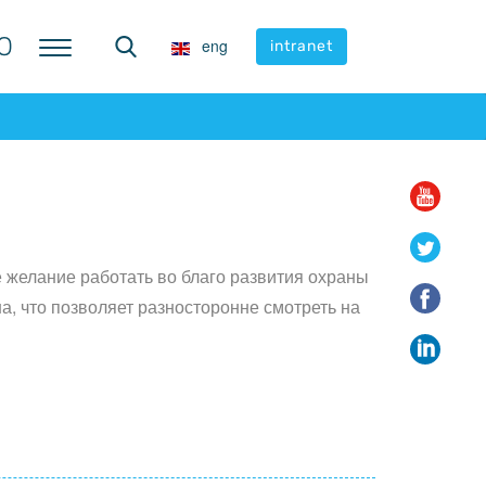
Ю
Ю
eng
eng
intranet
intranet
 желание работать во благо развития охраны
, что позволяет разносторонне смотреть на