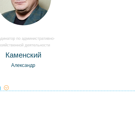
динатор по административно-
озяйственной деятельности
Каменский
Александр
М