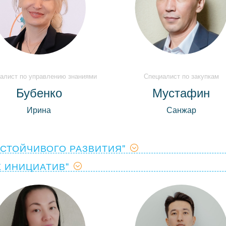
алист по управлению знаниями
Специалист по закупкам
Бубенко
Мустафин
Ирина
Санжар
УСТОЙЧИВОГО РАЗВИТИЯ"
 ИНИЦИАТИВ"