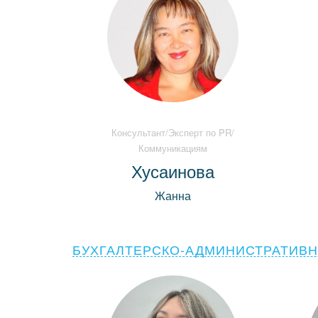
Консультант/Эксперт по PR/
Коммуникациям
Хусаинова
Жанна
БУХГАЛТЕРСКО-АДМИНИСТРАТИВН