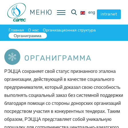
МЕНЮ
МЕНЮ
eng
eng
intranet
intranet
Главная
О нас
Организационная структура
Органиграмма
ОРГАНИГРАММА
РЭЦЦА сохраняет свой статус признанного эталона
организации, действующей в качестве социального
предпринимателя, который доказал свою способность
выполнять социальный заказ без системной поддержки
благодаря помощи со стороны донорских организаций
посредством участия в конкурентных тендерах. Таким
образом, РЭЦЦА представляет собой уникальную
площадку для сотрудничества центрально-азиатского