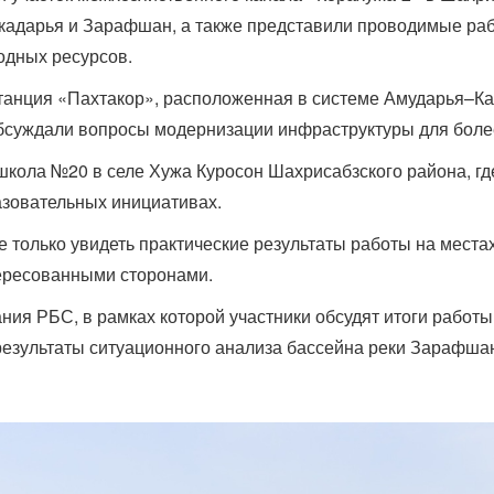
шкадарья и Зарафшан, а также представили проводимые ра
дных ресурсов.
танция «Пахтакор», расположенная в системе Амударья–Ка
обсуждали вопросы модернизации инфраструктуры для боле
ола №20 в селе Хужа Куросон Шахрисабзского района, где
зовательных инициативах.
 только увидеть практические результаты работы на местах
ересованными сторонами.
ания РБС, в рамках которой участники обсудят итоги работ
результаты ситуационного анализа бассейна реки Зарафша