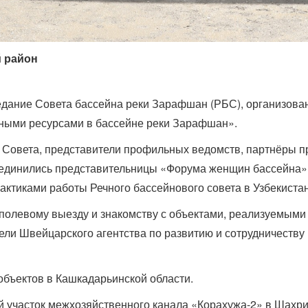
й район
едание Совета бассейна реки Зарафшан (РБС), организова
ными ресурсами в бассейне реки Зарафшан».
 Совета, представители профильных ведомств, партнёры п
соединились представительницы «Форума женщин бассейна»
актиками работы Речного бассейнового совета в Узбекистан
олевому выезду и знакомству с объектами, реализуемыми 
ели Швейцарского агентства по развитию и сотрудничеству
объектов в Кашкадарьинской области.
 участок межхозяйственного канала «Корахужа-2» в Шахри