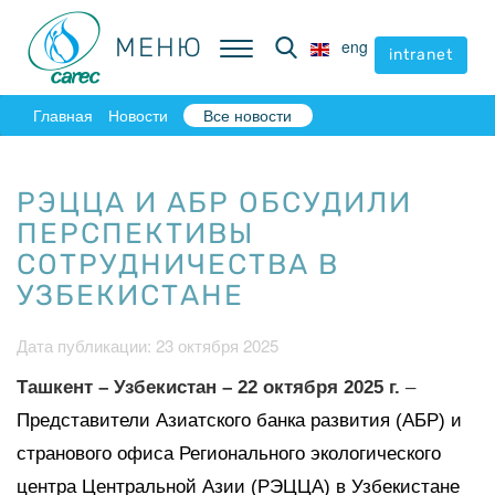
МЕНЮ
МЕНЮ
eng
eng
intranet
intranet
Главная
Новости
Все новости
РЭЦЦА И АБР ОБСУДИЛИ
ПЕРСПЕКТИВЫ
СОТРУДНИЧЕСТВА В
УЗБЕКИСТАНЕ
Дата публикации: 23 октября 2025
Ташкент – Узбекистан – 22 октября 2025 г.
–
Представители Азиатского банка развития (АБР) и
странового офиса Регионального экологического
центра Центральной Азии (РЭЦЦА) в Узбекистане