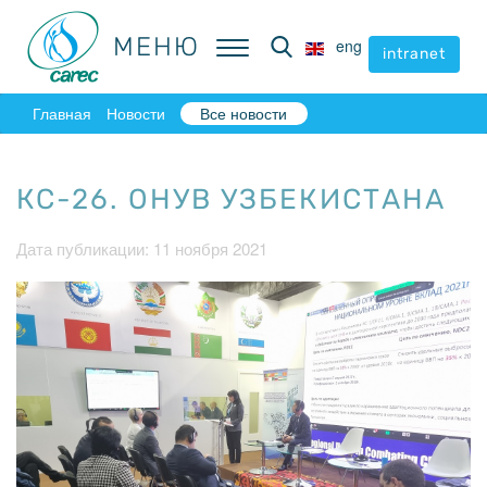
МЕНЮ
МЕНЮ
eng
eng
intranet
intranet
Главная
Новости
Все новости
КС-26. ОНУВ УЗБЕКИСТАНА
Дата публикации: 11 ноября 2021