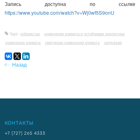
Запись доступна по ссылке
https://www.youtube.com/watch?v=Wj0wf5S9onU
Tags:
узбекистан
изменение климата и устойчивая энергетика
изменение климата
смягчение изменения климата
camp4asb
Назад
КОНТАКТЫ
+7 (727) 265 4333