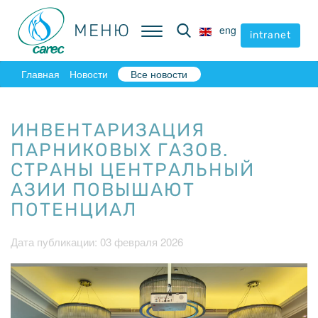
МЕНЮ
МЕНЮ
eng
eng
intranet
intranet
Главная
Новости
Все новости
ИНВЕНТАРИЗАЦИЯ
ПАРНИКОВЫХ ГАЗОВ.
СТРАНЫ ЦЕНТРАЛЬНЫЙ
АЗИИ ПОВЫШАЮТ
ПОТЕНЦИАЛ
Дата публикации: 03 февраля 2026