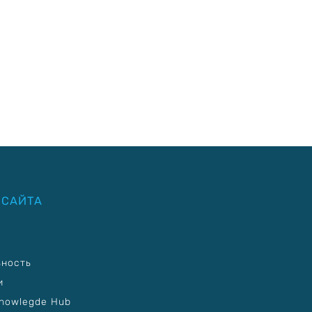
 САЙТА
ьность
и
nowlegde Hub