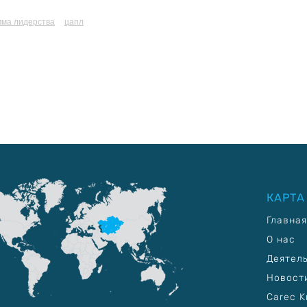
мма лидерства
цапл
КАРТА
Главная
О нас
Деятел
Новост
Carec K