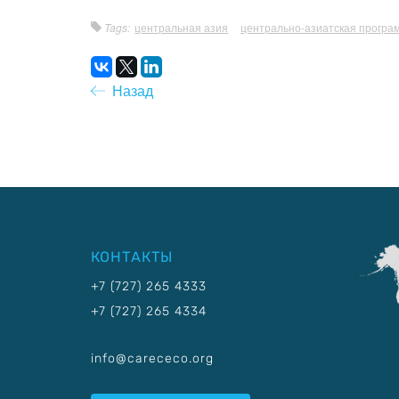
Tags:
центральная азия
центрально-азиатская програ
Назад
КОНТАКТЫ
+7 (727) 265 4333
+7 (727) 265 4334
info@carececo.org