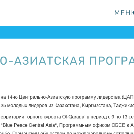
МЕН
МЕН
НО-АЗИАТСКАЯ ПРОГР
в на 14-ю Центрально-Азиатскую программу лидерства (ЦАП
 25 молодых лидеров из Казахстана, Кыргызстана, Таджикис
территории горного курорта Oi-Qaragai в период с 9 по 13 
 "Blue Peace Central Asia", Программным офисом ОБСЕ в
бе, Германским обществом по международному сотрудниче