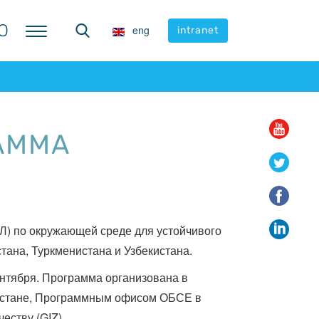
Ю
Ю
eng
eng
intranet
intranet
АММА
Л) по окружающей среде для устойчивого
тана, Туркменистана и Узбекистана.
сентября. Программа организована в
 Астане, Программным офисом ОБСЕ в
ству (GIZ).