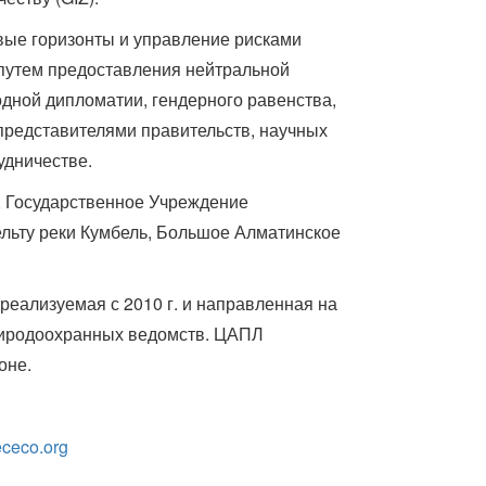
вые горизонты и управление рисками
 путем предоставления нейтральной
дной дипломатии, гендерного равенства,
представителями правительств, научных
удничестве.
, Государственное Учреждение
льту реки Кумбель, Большое Алматинское
еализуемая с 2010 г. и направленная на
риродоохранных ведомств. ЦАПЛ
оне.
ceco.org