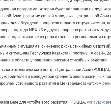
дневная программа, которая будет направлена на леднико
альной-Азии, развитие связей молодежи Центральной Азии
рмы для обсуждения вопросов водного сотрудничества, во
ендера, подхода NEXUS и других вопросов развития между 
ение и подчеркивание их роли и голоса в региональном сотр
звычайным ситуациям и снижению риска стихийных бедствий
ным ситуациям Республики Казахстан, плотину «Аюсай», де
 знания в области управления рисками стихийных бедствий.
ьного экологического центра Центральной Азии (РЭЦЦА), р
руководителей и менеджеров среднего звена различных п
роблем устойчивого развития в Центральноазиатском реги
разование для устойчивого развития» РЭЦЦА,
vorlova@care