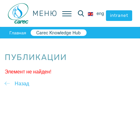
МЕНЮ
МЕНЮ
eng
eng
intranet
intranet
Главная
Carec Knowledge Hub
ПУБЛИКАЦИИ
Элемент не найден!
Назад