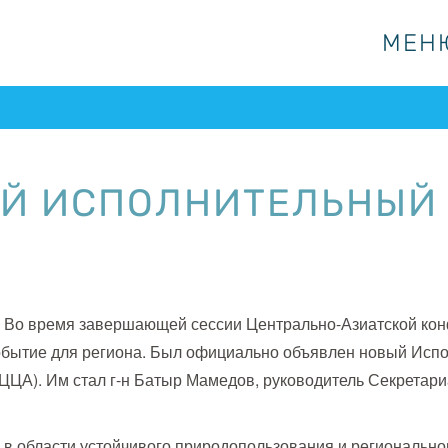
МЕН
МЕН
Й ИСПОЛНИТЕЛЬНЫЙ
 Во время завершающей сессии Центрально-Азиатской кон
обытие для региона. Был официально объявлен новый Исп
ЦЦА). Им стал г-н Батыр Мамедов, руководитель Секретар
в области устойчивого природопользования и региональног