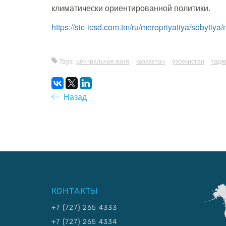
климатически ориентированной политики.
https://sic-icsd.com.tm/ru/meropriyatiya/sobytiya
Tags:
центральная азия
казахстан
узбекистан
тадж
Назад
КОНТАКТЫ
+7 (727) 265 4333
+7 (727) 265 4334