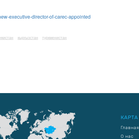
/new-executive-director-of-carec-appointed
икистан
кыргызстан
туркменистан
КАРТА
Главная
О нас