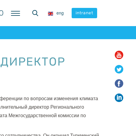
Ю
Ю
eng
eng
intranet
intranet
 ДИРЕКТОР
ференции по вопросам изменения климата
олнительный директор Регионального
иата Межгосударственной комиссии по
о сотрудничества. Он окончил Туркменский