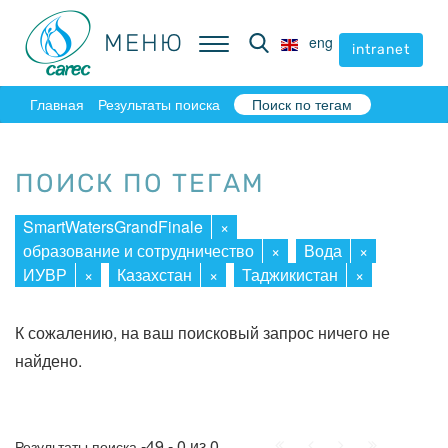
МЕНЮ
МЕНЮ
eng
eng
intranet
intranet
Главная
Результаты поиска
Поиск по тегам
ПОИСК ПО ТЕГАМ
SmartWatersGrandFinale
×
образование и сотрудничество
×
Вода
×
ИУВР
×
Казахстан
×
Таджикистан
×
К сожалению, на ваш поисковый запрос ничего не
найдено.
Начало
Пред.
След.
Конец
-49 - 0 из 0
Результаты поиска