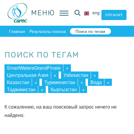
МЕНЮ
МЕНЮ
eng
eng
intranet
intranet
Главная
Результаты поиска
Поиск по тегам
ПОИСК ПО ТЕГАМ
SmartWatersGrandFinale
×
Центральная Азия
×
Узбекистан
×
Казахстан
×
Туркменистан
×
Вода
×
Таджикистан
×
Кыргызстан
×
К сожалению, на ваш поисковый запрос ничего не
найдено.