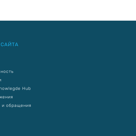
 САЙТА
ьность
и
nowlegde Hub
жения
 и обращения