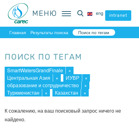
МЕНЮ
МЕНЮ
eng
eng
intranet
intranet
Главная
Результаты поиска
Поиск по тегам
ПОИСК ПО ТЕГАМ
SmartWatersGrandFinale
×
Центральная Азия
×
ИУВР
×
образование и сотрудничество
×
Туркменистан
×
Казахстан
×
К сожалению, на ваш поисковый запрос ничего не
найдено.