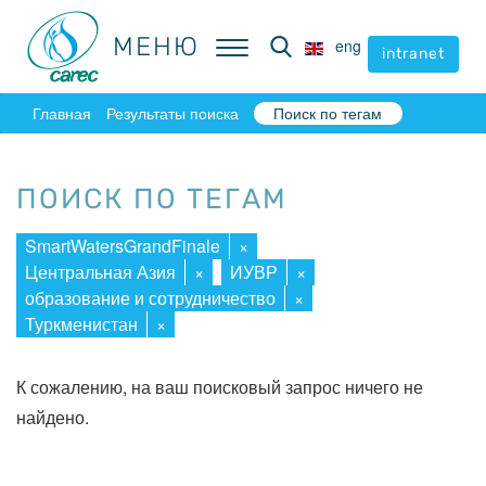
МЕНЮ
МЕНЮ
eng
eng
intranet
intranet
Главная
Результаты поиска
Поиск по тегам
ПОИСК ПО ТЕГАМ
SmartWatersGrandFinale
×
Центральная Азия
×
ИУВР
×
образование и сотрудничество
×
Туркменистан
×
К сожалению, на ваш поисковый запрос ничего не
найдено.