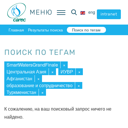
МЕНЮ
МЕНЮ
eng
eng
intranet
intranet
Главная
Результаты поиска
Поиск по тегам
ПОИСК ПО ТЕГАМ
SmartWatersGrandFinale
×
Центральная Азия
×
ИУВР
×
Афганистан
×
образование и сотрудничество
×
Туркменистан
×
К сожалению, на ваш поисковый запрос ничего не
найдено.