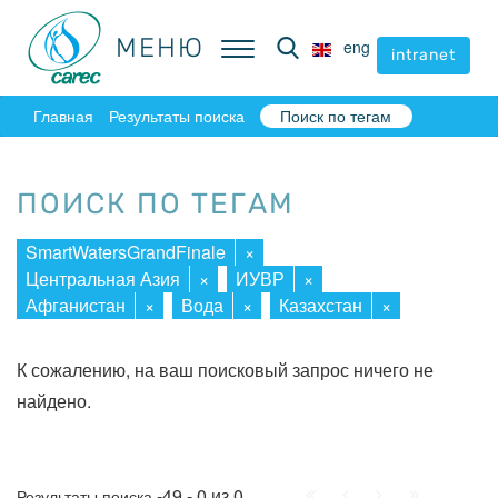
МЕНЮ
МЕНЮ
eng
eng
intranet
intranet
Главная
Результаты поиска
Поиск по тегам
ПОИСК ПО ТЕГАМ
SmartWatersGrandFinale
×
Центральная Азия
×
ИУВР
×
Афганистан
×
Вода
×
Казахстан
×
К сожалению, на ваш поисковый запрос ничего не
найдено.
Начало
Пред.
След.
Конец
-49 - 0 из 0
Результаты поиска