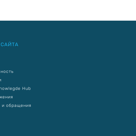
 САЙТА
ьность
и
nowlegde Hub
жения
 и обращения