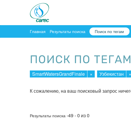
Главная
Результаты поиска
Поиск по тегам
ПОИСК ПО ТЕГА
SmartWatersGrandFinale
×
Узбекистан
К сожалению, на ваш поисковый запрос ничег
-49 - 0 из 0
Результаты поиска