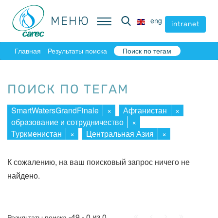
МЕНЮ
МЕНЮ
eng
eng
intranet
intranet
Главная
Результаты поиска
Поиск по тегам
ПОИСК ПО ТЕГАМ
SmartWatersGrandFinale
×
Афганистан
×
образование и сотрудничество
×
Туркменистан
×
Центральная Азия
×
К сожалению, на ваш поисковый запрос ничего не
найдено.
Начало
Пред.
След.
Конец
-49 - 0 из 0
Результаты поиска