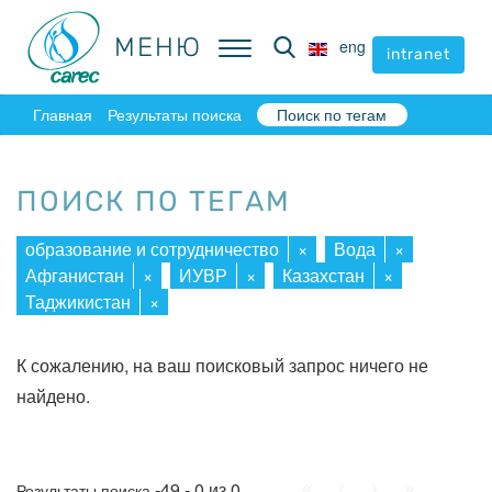
МЕНЮ
МЕНЮ
eng
eng
intranet
intranet
Главная
Результаты поиска
Поиск по тегам
ПОИСК ПО ТЕГАМ
образование и сотрудничество
×
Вода
×
Афганистан
×
ИУВР
×
Казахстан
×
Таджикистан
×
К сожалению, на ваш поисковый запрос ничего не
найдено.
Начало
Пред.
След.
Конец
-49 - 0 из 0
Результаты поиска