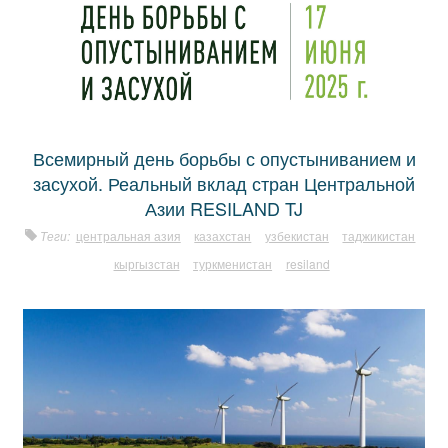
Всемирный день борьбы с опустыниванием и
засухой. Реальный вклад стран Центральной
Азии RESILAND TJ
Теги:
центральная азия
казахстан
узбекистан
таджикистан
кыргызстан
туркменистан
resiland