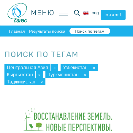
МЕНЮ
МЕНЮ
eng
eng
intranet
intranet
Главная
Результаты поиска
Поиск по тегам
ПОИСК ПО ТЕГАМ
Центральная Азия
×
Узбекистан
×
Кыргызстан
×
Туркменистан
×
Таджикистан
×