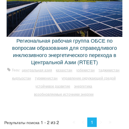
Региональная рабочая группа ОБСЕ по
вопросам образования для справедливого
инклюзивного энергетического перехода в
Центральной Азии (RTEET)
Теги:
центральная азия
казахстан
узбекистан
таджикистан
кыргызстан
туркменистан
управление окружающей средой
устойчивое развитие
энергетика
возобновляемые источники энергии
Начало
Пред.
След.
Конец
1
1 - 2 из 2
Результаты поиска