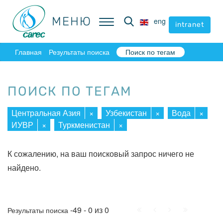
МЕНЮ
МЕНЮ
eng
eng
intranet
intranet
Главная
Результаты поиска
Поиск по тегам
ПОИСК ПО ТЕГАМ
Центральная Азия
×
Узбекистан
×
Вода
×
ИУВР
×
Туркменистан
×
К сожалению, на ваш поисковый запрос ничего не
найдено.
Начало
Пред.
След.
Конец
-49 - 0 из 0
Результаты поиска