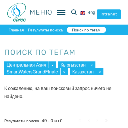
МЕНЮ
МЕНЮ
eng
eng
intranet
intranet
Главная
Результаты поиска
Поиск по тегам
ПОИСК ПО ТЕГАМ
Центральная Азия
×
Кыргызстан
×
SmartWatersGrandFinale
×
Казахстан
×
К сожалению, на ваш поисковый запрос ничего не
найдено.
Начало
Пред.
След.
Конец
-49 - 0 из 0
Результаты поиска