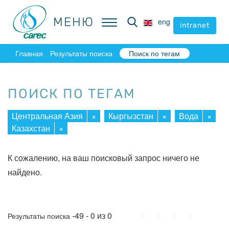
МЕНЮ
МЕНЮ
eng
eng
intranet
intranet
Главная
Результаты поиска
Поиск по тегам
ПОИСК ПО ТЕГАМ
Центральная Азия
×
Кыргызстан
×
Вода
×
Казахстан
×
К сожалению, на ваш поисковый запрос ничего не
найдено.
Начало
Пред.
След.
Конец
-49 - 0 из 0
Результаты поиска