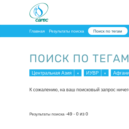
Главная
Результаты поиска
Поиск по тегам
ПОИСК ПО ТЕГА
Центральная Азия
×
ИУВР
×
Афгани
К сожалению, на ваш поисковый запрос ничег
-49 - 0 из 0
Результаты поиска