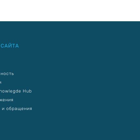
 САЙТА
ьность
и
nowlegde Hub
жения
 и обращения