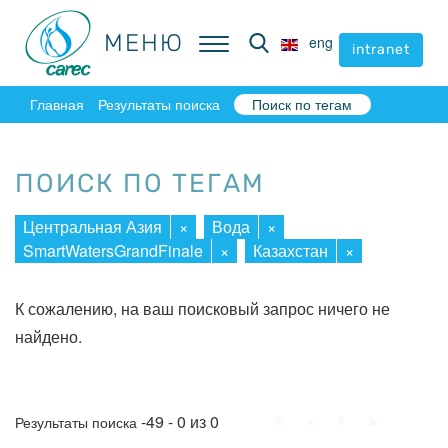
МЕНЮ
МЕНЮ
eng
eng
intranet
intranet
Главная
Результаты поиска
Поиск по тегам
ПОИСК ПО ТЕГАМ
Центральная Азия
×
Вода
×
SmartWatersGrandFinale
×
Казахстан
×
К сожалению, на ваш поисковый запрос ничего не
найдено.
Начало
Пред.
След.
Конец
-49 - 0 из 0
Результаты поиска