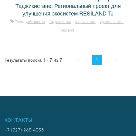
Таджикистане: Региональный проект для
улучшения экосистем RESILAND TJ
Теги:
узбекистан
таджикистан
кыргызстан
туркменистан
resiland
Начало
Пред.
След.
Конец
1
1 - 7 из 7
Результаты поиска
КОНТАКТЫ
+7 (727) 265 4333