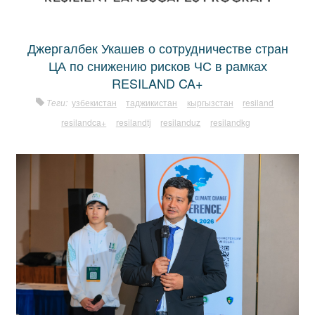
Джергалбек Укашев о сотрудничестве стран
ЦА по снижению рисков ЧС в рамках
RESILAND CA+
Теги:
узбекистан
таджикистан
кыргызстан
resiland
resilandca+
resilandtj
resilanduz
resilandkg