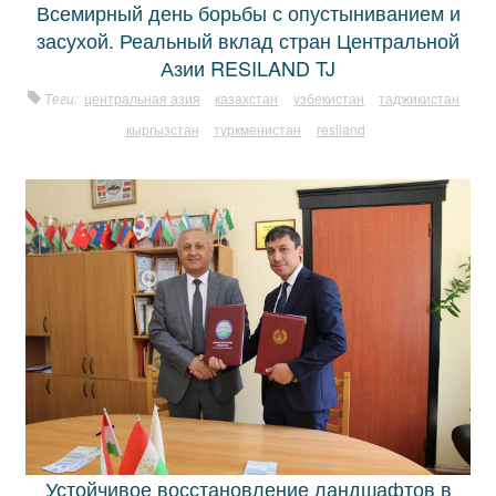
Всемирный день борьбы с опустыниванием и
засухой. Реальный вклад стран Центральной
Азии RESILAND TJ
Теги:
центральная азия
казахстан
узбекистан
таджикистан
кыргызстан
туркменистан
resiland
Устойчивое восстановление ландшафтов в