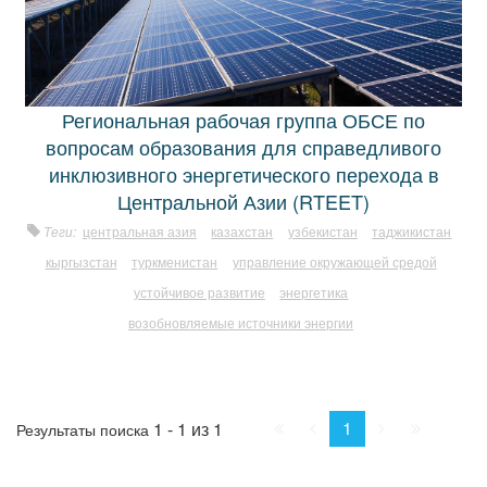
Региональная рабочая группа ОБСЕ по
вопросам образования для справедливого
инклюзивного энергетического перехода в
Центральной Азии (RTEET)
Теги:
центральная азия
казахстан
узбекистан
таджикистан
кыргызстан
туркменистан
управление окружающей средой
устойчивое развитие
энергетика
возобновляемые источники энергии
Начало
Пред.
След.
Конец
1
1 - 1 из 1
Результаты поиска