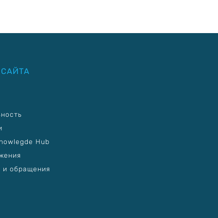
 САЙТА
ьность
и
nowlegde Hub
жения
 и обращения