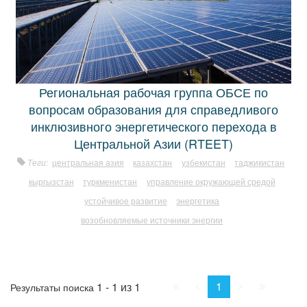
Региональная рабочая группа ОБСЕ по
вопросам образования для справедливого
инклюзивного энергетического перехода в
Центральной Азии (RTEET)
Теги:
центральная азия
казахстан
узбекистан
таджикистан
кыргызстан
туркменистан
управление окружающей средой
устойчивое развитие
энергетика
возобновляемые источники энергии
Начало
Пред.
След.
Конец
1
1 - 1 из 1
Результаты поиска