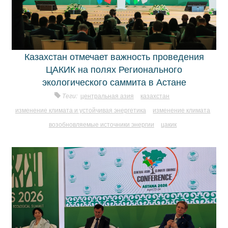
Казахстан отмечает важность проведения
ЦАКИК на полях Регионального
экологического саммита в Астане
Теги:
центральная азия
казахстан
изменение климата и устойчивая энергетика
изменение климата
возобновляемые источники энергии
цакик