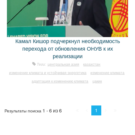
Камал Кишор подчеркнул необходимость
перехода от обновления ОНУВ к их
реализации
Теги:
центральная азия
казахстан
изменение климата и устойчивая энергетика
изменение климата
адаптация к изменению климата
цакик
Начало
Пред.
След.
Конец
1
1 - 6 из 6
Результаты поиска