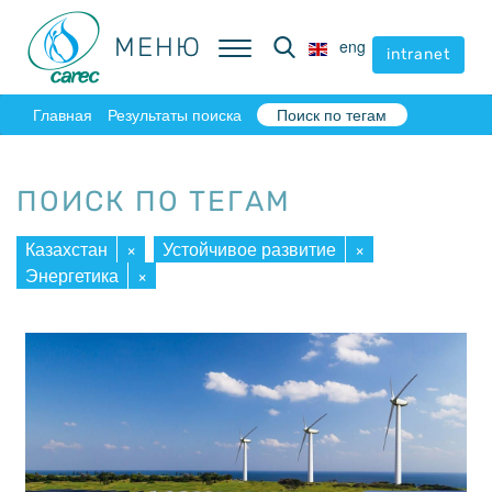
МЕНЮ
МЕНЮ
eng
eng
intranet
intranet
Главная
Результаты поиска
Поиск по тегам
ПОИСК ПО ТЕГАМ
Казахстан
×
Устойчивое развитие
×
Энергетика
×