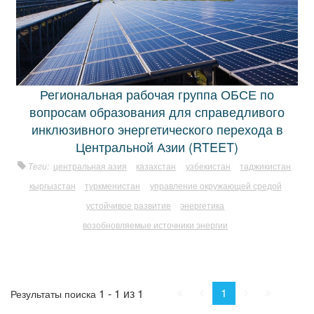
Региональная рабочая группа ОБСЕ по
вопросам образования для справедливого
инклюзивного энергетического перехода в
Центральной Азии (RTEET)
Теги:
центральная азия
казахстан
узбекистан
таджикистан
кыргызстан
туркменистан
управление окружающей средой
устойчивое развитие
энергетика
возобновляемые источники энергии
Начало
Пред.
След.
Конец
1
1 - 1 из 1
Результаты поиска