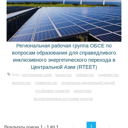
Региональная рабочая группа ОБСЕ по
вопросам образования для справедливого
инклюзивного энергетического перехода в
Центральной Азии (RTEET)
Теги:
центральная азия
казахстан
узбекистан
таджикистан
кыргызстан
туркменистан
управление окружающей средой
устойчивое развитие
энергетика
возобновляемые источники энергии
Начало
Пред.
След.
Конец
1
1 - 1 из 1
Результаты поиска