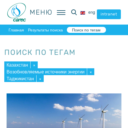
МЕНЮ
МЕНЮ
eng
eng
intranet
intranet
Главная
Результаты поиска
Поиск по тегам
ПОИСК ПО ТЕГАМ
Казахстан
×
Возобновляемые источники энергии
×
Таджикистан
×