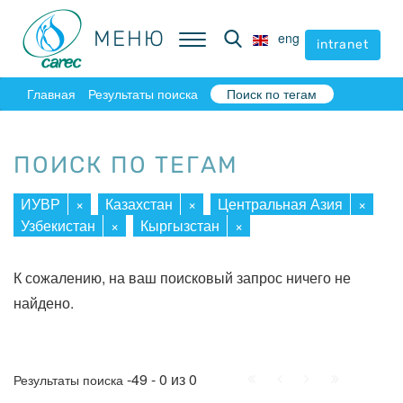
МЕНЮ
МЕНЮ
eng
eng
intranet
intranet
Главная
Результаты поиска
Поиск по тегам
ПОИСК ПО ТЕГАМ
ИУВР
×
Казахстан
×
Центральная Азия
×
Узбекистан
×
Кыргызстан
×
К сожалению, на ваш поисковый запрос ничего не
найдено.
Начало
Пред.
След.
Конец
-49 - 0 из 0
Результаты поиска