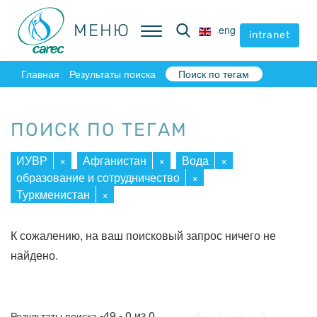
МЕНЮ
МЕНЮ
eng
eng
intranet
intranet
Главная
Результаты поиска
Поиск по тегам
ПОИСК ПО ТЕГАМ
ИУВР
×
Афганистан
×
Вода
×
образование и сотрудничество
×
Туркменистан
×
К сожалению, на ваш поисковый запрос ничего не
найдено.
Начало
Пред.
След.
Конец
-49 - 0 из 0
Результаты поиска